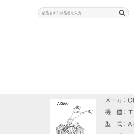
メーカ：O
機 種：エ
型 式：A