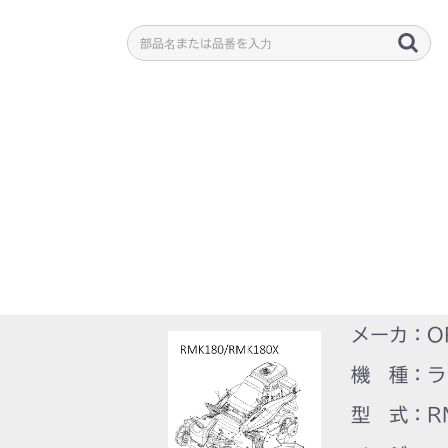
メーカ：O
機 種：ラ
型 式：RM