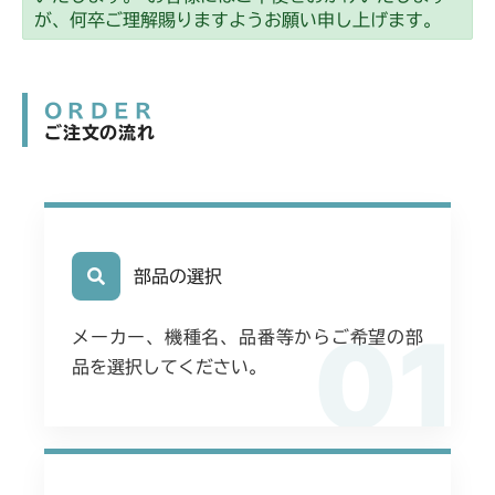
ミッション FIG7 シフター
CM2205HC/HCS
が、何卒ご理解賜りますようお願い申し上げます。
ミッション FIG7 シフター
CM2403HC/HCS
ORDER
ミッション FIG8 シフター
CM2501
ご注文の流れ
ミッション FIG7 シフター
CM2503
ミッション FIG7 シフター
CMX1402RC
ミッション FIG8 シフター
部品の選択
CMX1402HC
01
ミッション FIG8 シフター
CMX186
メーカー、機種名、品番等からご希望の部
品を選択してください。
ミッション FIG8 シフター
CMX222
本体 FIG4 電装(国内)
CMX224
本体 FIG5 電装(CE)
ミッション FIG8 シフター
CMX227