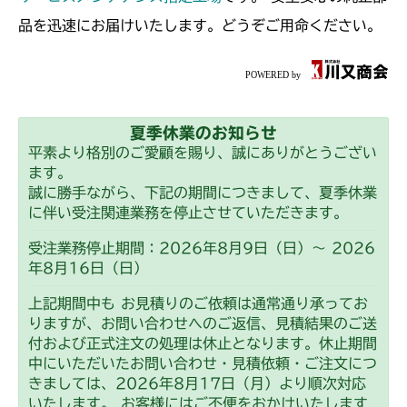
ミッション FIG1 ケース
ミッション FIG7 シフター
CM226
品を迅速にお届けいたします。どうぞご用命ください。
ミッション FIG7 シフター
CM250
ミッション FIG7 シフター
CM252
夏季休業のお知らせ
ミッション FIG7 シフター
CM1803
平素より格別のご愛顧を賜り、誠にありがとうござい
ます。
ミッション FIG7 シフター
CM2201RC
誠に勝手ながら、下記の期間につきまして、夏季休業
に伴い受注関連業務を停止させていただきます。
ミッション FIG7 シフター
CM2201YC
受注業務停止期間：2026年8月9日（日）～ 2026
年8月16日（日）
ミッション FIG7 シフター
CM2201YCV/YCS
上記期間中も お見積りのご依頼は通常通り承ってお
ミッション FIG8 シフター
りますが、お問い合わせへのご返信、見積結果のご送
CM2203RC
付および正式注文の処理は休止となります。休止期間
中にいただいたお問い合わせ・見積依頼・ご注文につ
ミッション FIG7 シフター
CM2203YC/YCV/YCV1
きましては、2026年8月17日（月）より順次対応
いたします。 お客様にはご不便をおかけいたします