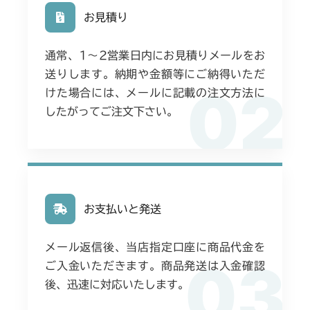
お見積り
ミッション FIG1 ケース
ミッション FIG8 シフター
CMX251
通常、1〜2営業日内にお見積りメールをお
ミッション FIG8 シフター
CMX253
送りします。納期や金額等にご納得いただ
02
けた場合には、メールに記載の注文方法に
ミッション FIG8 シフター
CMX1804
したがってご注文下さい。
ミッション FIG8 シフター
CMX2202RC
ミッション FIG8 シフター
CMX2202YC
ミッション FIG8 シフター
CMX2202YCV/YCS
お支払いと発送
ミッション FIG8 シフター
CMX2206HC
メール返信後、当店指定口座に商品代金を
03
ご入金いただきます。商品発送は入金確認
ミッション FIG8 シフター
CMX2402HC
後、迅速に対応いたします。
ミッション FIG8 シフター
CMX2404HC/V/S