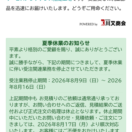
ミッション FIG9 デフシフト
ミッション FIG7 PTO
CMX2202RC
品を迅速にお届けいたします。どうぞご用命ください。
ミッション FIG9 デフシフト
ミッション FIG7 PTO
CMX2202YC
ミッション FIG9 デフシフト
ミッション FIG7 PTO
CMX2202YCV/YCS
夏季休業のお知らせ
ミッション FIG9 デフシフト
ミッション FIG7 PTO
CMX2206HC
平素より格別のご愛顧を賜り、誠にありがとうござい
ます。
ミッション FIG9 デフシフト
ミッション FIG7 PTO
CMX2402HC
誠に勝手ながら、下記の期間につきまして、夏季休業
に伴い受注関連業務を停止させていただきます。
ミッション FIG9 デフシフト
ミッション FIG7 PTO
CMX2404HC/V/S
受注業務停止期間：2026年8月9日（日）～ 2026
年8月16日（日）
ミッション FIG9 デフシフト
ミッション FIG7 PTO
CMX2502
上記期間中も お見積りのご依頼は通常通り承ってお
ミッション FIG9 デフシフト
ミッション FIG7 PTO
りますが、お問い合わせへのご返信、見積結果のご送
CMX2504
付および正式注文の処理は休止となります。休止期間
ミッション FIG9 デフシフト
中にいただいたお問い合わせ・見積依頼・ご注文につ
ミッション FIG7 PTO
CMX2506RC
きましては、2026年8月17日（月）より順次対応
ミッション FIG9 デフシフト
いたします。 お客様にはご不便をおかけいたします