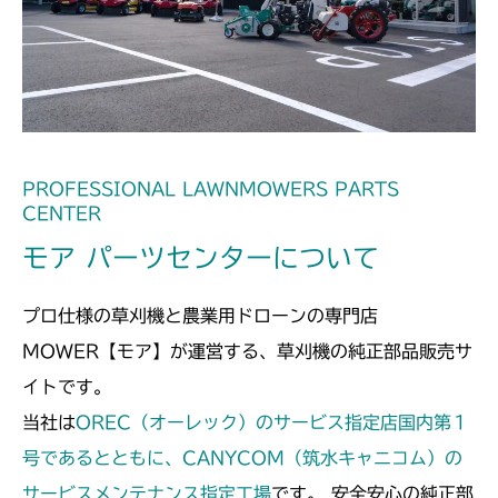
ミッション FIG9 デフシフト
ミッション FIG8 デフシフト
CM2503
ミッション FIG8 デフシフト
CMX1402RC
ミッション FIG7 PTO
CMX1402HC
ミッション FIG9 デフシフト
ミッション FIG7 PTO
CMX186
PROFESSIONAL LAWNMOWERS PARTS
CENTER
ミッション FIG9 デフシフト
ミッション FIG7 PTO
CMX224
モア パーツセンターについて
ミッション FIG9 デフシフト
ミッション FIG7 PTO
CMX227
プロ仕様の草刈機と農業用ドローンの専門店
ミッション FIG9 デフシフト
ミッション FIG7 PTO
CMX251
MOWER【モア】が運営する、草刈機の純正部品販売サ
イトです。
ミッション FIG9 デフシフト
ミッション FIG7 PTO
CMX253
当社は
OREC（オーレック）のサービス指定店国内第１
ミッション FIG9 デフシフト
ミッション FIG7 PTO
号であるとともに、CANYCOM（筑水キャニコム）の
CMX1804
サービスメンテナンス指定工場
です。 安全安心の純正部