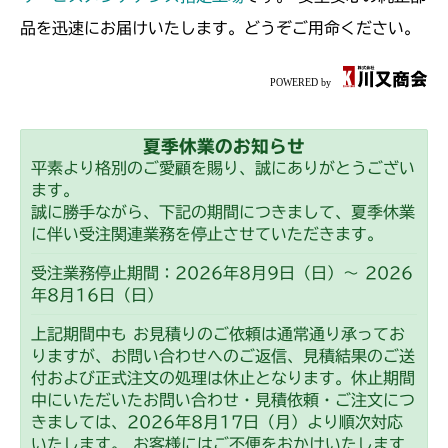
ミッション FIG8 シフター
CMX2202YC
品を迅速にお届けいたします。どうぞご用命ください。
ミッション FIG8 シフター
CMX2202YCV/YCS
ミッション FIG8 シフター
CMX2206HC
夏季休業のお知らせ
ミッション FIG8 シフター
CMX2402HC
平素より格別のご愛顧を賜り、誠にありがとうござい
ます。
ミッション FIG8 シフター
CMX2404HC/V/S
誠に勝手ながら、下記の期間につきまして、夏季休業
に伴い受注関連業務を停止させていただきます。
ミッション FIG8 シフター
CMX2502
受注業務停止期間：2026年8月9日（日）～ 2026
年8月16日（日）
ミッション FIG8 シフター
CMX2504
上記期間中も お見積りのご依頼は通常通り承ってお
ミッション FIG8 シフター
りますが、お問い合わせへのご返信、見積結果のご送
CMX2506RC
付および正式注文の処理は休止となります。休止期間
中にいただいたお問い合わせ・見積依頼・ご注文につ
ミッション FIG8 シフター
CMX2506YC/YCV/YCS
きましては、2026年8月17日（月）より順次対応
いたします。 お客様にはご不便をおかけいたします