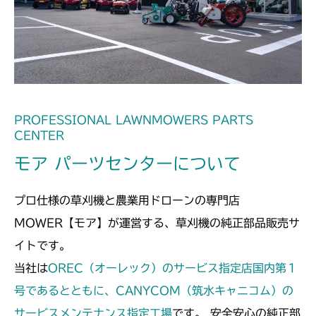
ミッション FIG7 シフター
CMX1402RC
ミッション FIG8 シフター
CMX1402HC
ミッション FIG8 シフター
CMX186
ミッション FIG8 シフター
CMX224
PROFESSIONAL LAWNMOWERS PARTS
CENTER
ミッション FIG8 シフター
CMX227
モア パーツセンターについて
ミッション FIG8 シフター
CMX251
プロ仕様の草刈機と農業用ドローンの専門店
ミッション FIG8 シフター
CMX253
MOWER【モア】が運営する、草刈機の純正部品販売サ
イトです。
ミッション FIG8 シフター
CMX1804
当社は
OREC（オーレック）のサービス指定店国内第１
ミッション FIG8 シフター
号であるとともに、CANYCOM（筑水キャニコム）の
CMX2202RC
サービスメンテナンス指定工場
です。 安全安心の純正部