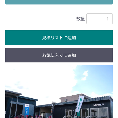
本体 FIG11 動力伝達(刈刃)
CM2403HC/HCS
数量
ミッション FIG7 PTO
CMX1402RC
ミッション FIG7 PTO
CMX1402HC
見積リストに追加
ミッション FIG7 PTO
CMX186
お気に入りに追加
ミッション FIG7 PTO
CMX222
本体 FIG21 刈刃ブレーキ
CMX224
ミッション FIG7 PTO
CMX227
ミッション FIG7 PTO
CMX251
ミッション FIG7 PTO
CMX253