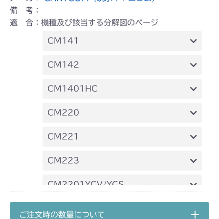
備 考：
適 合：機種及び該当する分解図のページ
CM141
FIG22 刈刃ブレーキ
CM142
FIG22 刈刃ブレーキ
CM1401HC
ミッション FIG7 PTO
CM220
FIG26 プロペラシャフト
CM221
FIG27 刈刃駆動
FIG28 プロペラシャフト
CM223
FIG29 刈刃駆動
本体 FIG21 刈刃ブレーキ
CM2201YCV/YCS
ミッション FIG7 PTO
CM2205HC/HCS
ご注文時の数量について