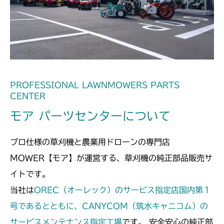
ミッション FIG7 PTO
CMX1804
ミッション FIG7 PTO
CMX2202RC
ミッション FIG7 PTO
CMX2202YC
ミッション FIG7 PTO
CMX2202YCV/YCS
PROFESSIONAL LAWNMOWERS PARTS
CENTER
ミッション FIG7 PTO
CMX2206HC
モア パーツセンターについて
ミッション FIG7 PTO
CMX2402HC
プロ仕様の草刈機と農業用ドローンの専門店
ミッション FIG7 PTO
CMX2404HC/V/S
MOWER【モア】が運営する、草刈機の純正部品販売サ
イトです。
ミッション FIG7 PTO
CMX2502
当社は
OREC（オーレック）のサービス指定店国内第１
ミッション FIG7 PTO
号であるとともに、CANYCOM（筑水キャニコム）の
CMX2504
サービスメンテナンス指定工場
です。 安全安心の純正部