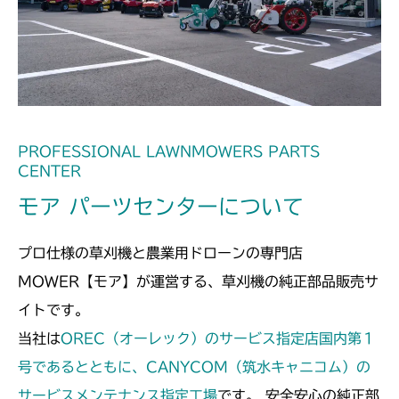
FIG26 プロペラシャフト
CM221
FIG28 プロペラシャフト
CM212
ミッション FIG10 ブレーキ
CM212K
ミッション FIG10 ブレーキ
CM223
PROFESSIONAL LAWNMOWERS PARTS
CENTER
ミッション FIG7 ブレーキ
CM225
モア パーツセンターについて
ミッション FIG6 ブレーキ
CM226
プロ仕様の草刈機と農業用ドローンの専門店
ミッション FIG6 ブレーキ
CM250
MOWER【モア】が運営する、草刈機の純正部品販売サ
イトです。
ミッション FIG6 ブレーキ
CM252
当社は
OREC（オーレック）のサービス指定店国内第１
ミッション FIG6 ブレーキ
号であるとともに、CANYCOM（筑水キャニコム）の
CM1803
サービスメンテナンス指定工場
です。 安全安心の純正部