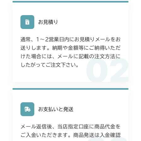
ミッション FIG6 ブレーキ
CMX1402RC
ミッション FIG6 ブレーキ
CMX1402HC
お見積り
ミッション FIG6 ブレーキ
CMX186
通常、1〜2営業日内にお見積りメールをお
ミッション FIG6 ブレーキ
送りします。納期や金額等にご納得いただ
CMX222
02
けた場合には、メールに記載の注文方法に
ミッション FIG7 ブレーキ
CMX224
したがってご注文下さい。
ミッション FIG6 ブレーキ
CMX227
ミッション FIG6 ブレーキ
CMX251
ミッション FIG6 ブレーキ
お支払いと発送
CMX253
ミッション FIG6 ブレーキ
CMX1804
メール返信後、当店指定口座に商品代金を
ご入金いただきます。商品発送は入金確認
ミッション FIG6 ブレーキ
CMX2202RC