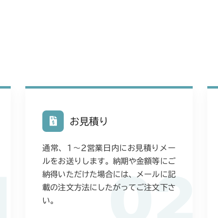
ミッション FI
CMX2202YC
ミッション FI
CMX2202YCV
ミッション FI
CMX2206HC
ミッション FI
CMX2402HC
ミッション FI
CMX2404HC/V
お見積り
ミッション FI
CMX2502
通常、1〜2営業日内にお見積りメー
ミッション FI
CMX2504
ルをお送りします。納期や金額等にご
1
02
納得いただけた場合には、メールに記
ミッション FI
CMX2506RC
載の注文方法にしたがってご注文下さ
ミッション FI
い。
CMX2506YC/Y