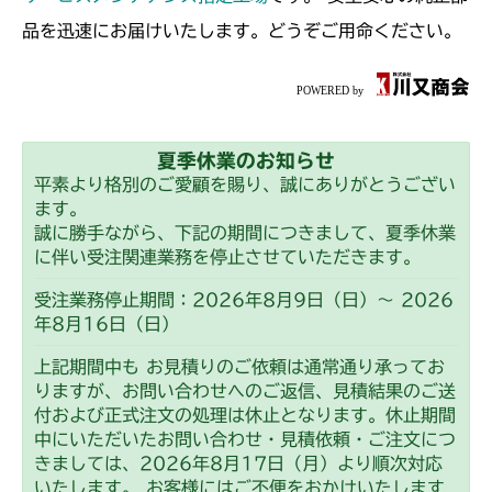
ミッション FIG1 ケース
CMX2202YC
品を迅速にお届けいたします。どうぞご用命ください。
ミッション FIG1 ケース
CMX2202YCV/YCS
ミッション FIG1 ケース
CMX2206HC
夏季休業のお知らせ
ミッション FIG1 ケース
CMX2402HC
平素より格別のご愛顧を賜り、誠にありがとうござい
ます。
ミッション FIG1 ケース
CMX2404HC/V/S
誠に勝手ながら、下記の期間につきまして、夏季休業
に伴い受注関連業務を停止させていただきます。
ミッション FIG1 ケース
CMX2502
受注業務停止期間：2026年8月9日（日）～ 2026
年8月16日（日）
ミッション FIG1 ケース
CMX2504
上記期間中も お見積りのご依頼は通常通り承ってお
ミッション FIG1 ケース
りますが、お問い合わせへのご返信、見積結果のご送
CMX2506RC
付および正式注文の処理は休止となります。休止期間
中にいただいたお問い合わせ・見積依頼・ご注文につ
ミッション FIG1 ケース
CMX2506YC/YCV/YCS
きましては、2026年8月17日（月）より順次対応
いたします。 お客様にはご不便をおかけいたします