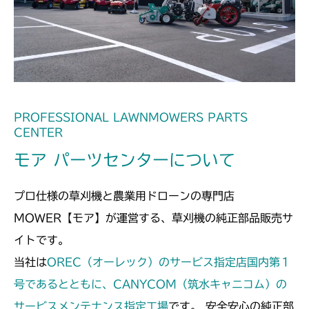
ミッション FIG1 ケース
CMX1402RC
ミッション FIG1 ケース
CMX1402HC
ミッション FIG1 ケース
CMX186
ミッション FIG1 ケース
CMX224
PROFESSIONAL LAWNMOWERS PARTS
CENTER
ミッション FIG1 ケース
CMX227
モア パーツセンターについて
ミッション FIG1 ケース
CMX251
プロ仕様の草刈機と農業用ドローンの専門店
ミッション FIG1 ケース
CMX253
MOWER【モア】が運営する、草刈機の純正部品販売サ
イトです。
ミッション FIG1 ケース
CMX1804
当社は
OREC（オーレック）のサービス指定店国内第１
ミッション FIG1 ケース
号であるとともに、CANYCOM（筑水キャニコム）の
CMX2202RC
サービスメンテナンス指定工場
です。 安全安心の純正部