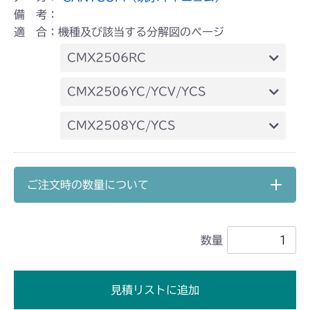
備 考：
適 合：機種及び該当する分解図のページ
CMX2506RC
本体 FIG26 電動昇降
CMX2506YC/YCV/YCS
本体 FIG30 電動昇降(～
CMX2508YC/YCS
NO.1722000)
本体 FIG30 電動昇降
本体 FIG31 電動昇降(NO.1722001
～)
ご注文時の数量について
数量
見積リストに追加