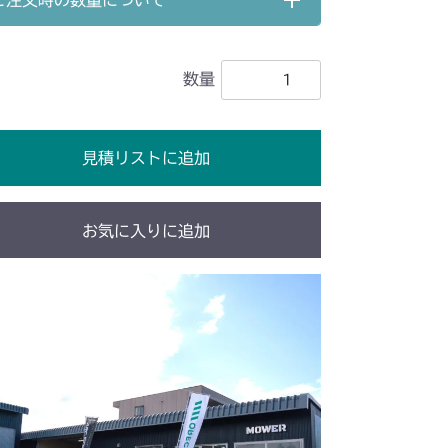
ご注文時の数量について
電動昇降
CV/YCS
数量
電動昇降(～NO.1722000)
YCS
電動昇降(NO.1722001～)
電動昇降
見積リストに追加
お気に入りに追加