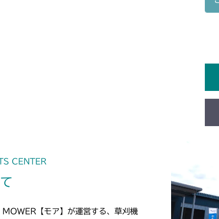
本体 FIG26 
CMX2506YC/Y
本体 FIG30 
CMX2508YC/
本体 FIG31 
本体 FIG30 
TS CENTER
いて
 MOWER【モア】が運営する、草刈機