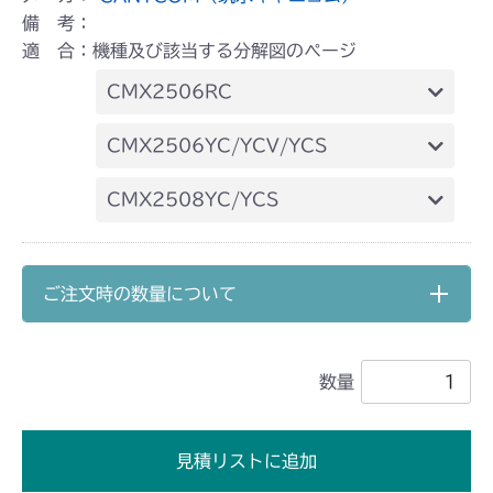
備 考：
適 合：機種及び該当する分解図のページ
CMX2506RC
本体 FIG26 電動昇降
CMX2506YC/YCV/YCS
本体 FIG30 電動昇降(～
CMX2508YC/YCS
NO.1722000)
本体 FIG30 電動昇降
本体 FIG31 電動昇降(NO.1722001
～)
ご注文時の数量について
数量
見積リストに追加