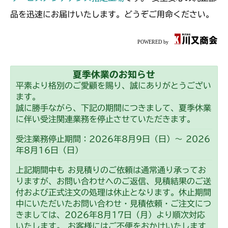
ミッション FIG10 刈刃軸
CMX2202YC
品を迅速にお届けいたします。どうぞご用命ください。
ミッション FIG10 刈刃軸
CMX2202YCV/YCS
ミッション FIG10 刈刃軸
CMX2206HC
夏季休業のお知らせ
ミッション FIG10 刈刃軸
CMX2402HC
平素より格別のご愛顧を賜り、誠にありがとうござい
ます。
ミッション FIG10 刈刃軸
CMX2404HC/V/S
誠に勝手ながら、下記の期間につきまして、夏季休業
に伴い受注関連業務を停止させていただきます。
ミッション FIG10 刈刃軸
CMX2502
受注業務停止期間：2026年8月9日（日）～ 2026
年8月16日（日）
ミッション FIG10 刈刃軸
CMX2504
上記期間中も お見積りのご依頼は通常通り承ってお
ミッション FIG10 刈刃軸
りますが、お問い合わせへのご返信、見積結果のご送
CMX2506RC
付および正式注文の処理は休止となります。休止期間
中にいただいたお問い合わせ・見積依頼・ご注文につ
ミッション FIG10 刈刃軸
CMX2506YC/YCV/YCS
きましては、2026年8月17日（月）より順次対応
いたします。 お客様にはご不便をおかけいたします