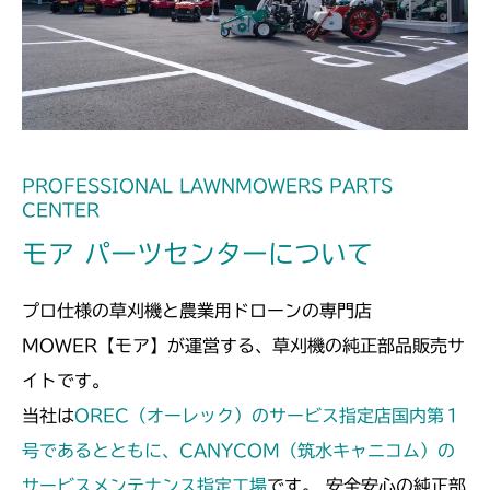
ミッション FIG9 刈刃軸
CMX1402RC
ミッション FIG10 刈刃軸
CMX1402HC
ミッション FIG10 刈刃軸
CMX186
ミッション FIG10 刈刃軸
CMX224
PROFESSIONAL LAWNMOWERS PARTS
CENTER
ミッション FIG10 刈刃軸
CMX227
モア パーツセンターについて
ミッション FIG10 刈刃軸
CMX251
プロ仕様の草刈機と農業用ドローンの専門店
ミッション FIG10 刈刃軸
CMX253
MOWER【モア】が運営する、草刈機の純正部品販売サ
イトです。
ミッション FIG10 刈刃軸
CMX1804
当社は
OREC（オーレック）のサービス指定店国内第１
ミッション FIG10 刈刃軸
号であるとともに、CANYCOM（筑水キャニコム）の
CMX2202RC
サービスメンテナンス指定工場
です。 安全安心の純正部