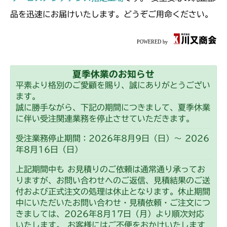
本体 FIG23 副変速レバー
CMX2402HC
品を迅速にお届けいたします。どうぞご用命ください。
本体 FIG26 副変速レバー
CMX2404HC/V/S
本体 FIG21 副変速レバー
CMX2502
夏季休業のお知らせ
本体 FIG24 副変速レバー
CMX2504
平素より格別のご愛顧を賜り、誠にありがとうござい
ます。
本体 FIG22 副変速レバー
誠に勝手ながら、下記の期間につきまして、夏季休業
に伴い受注関連業務を停止させていただきます。
受注業務停止期間：2026年8月9日（日）～ 2026
年8月16日（日）
上記期間中も お見積りのご依頼は通常通り承ってお
りますが、お問い合わせへのご返信、見積結果のご送
付および正式注文の処理は休止となります。休止期間
中にいただいたお問い合わせ・見積依頼・ご注文につ
きましては、2026年8月17日（月）より順次対応
いたします。 お客様にはご不便をおかけいたします