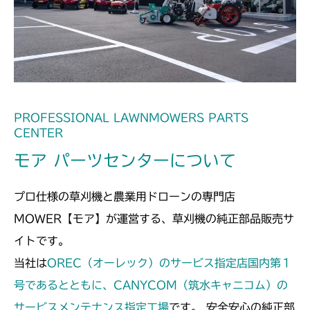
本体 FIG21 副変速レバー
CMX186
本体 FIG21 副変速レバー
CMX224
本体 FIG29 副変速レバー
CMX227
本体 FIG27 副変速レバー
CMX251
PROFESSIONAL LAWNMOWERS PARTS
CENTER
本体 FIG20 副変速レバー
CMX253
モア パーツセンターについて
本体 FIG22 副変速レバー
CMX1804
プロ仕様の草刈機と農業用ドローンの専門店
本体 FIG26 副変速レバー
CMX2202RC
MOWER【モア】が運営する、草刈機の純正部品販売サ
イトです。
本体 FIG27 副変速レバー
CMX2202YC
当社は
OREC（オーレック）のサービス指定店国内第１
本体 FIG36 副変速レバー
号であるとともに、CANYCOM（筑水キャニコム）の
CMX2202YCV/YCS
サービスメンテナンス指定工場
です。 安全安心の純正部