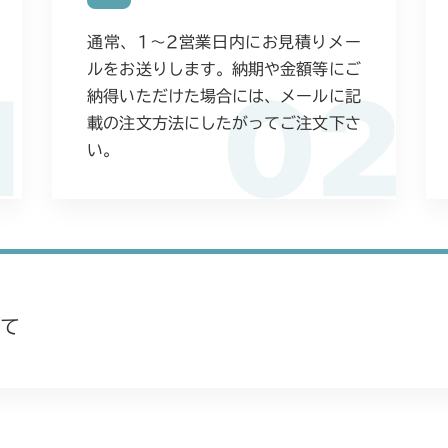
本体 FIG23
CMX2402HC
通常、1〜2営業日内にお見積りメー
本体 FIG26
ルをお送りします。納期や金額等にご
CMX2404HC/V
1
02
納得いただけた場合には、メールに記
本体 FIG21
CMX2502
載の注文方法にしたがってご注文下さ
い。
本体 FIG24
CMX2504
本体 FIG22
て