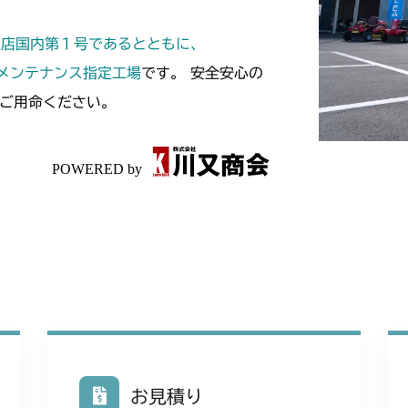
本体 FIG21
CMX186
定店国内第１号であるとともに、
本体 FIG21
CMX224
スメンテナンス指定工場
です。 安全安心の
ご用命ください。
本体 FIG29
CMX227
本体 FIG27
CMX251
本体 FIG20
CMX253
本体 FIG22
CMX1804
本体 FIG26
CMX2202RC
本体 FIG27
CMX2202YC
本体 FIG36
CMX2202YCV
お見積り