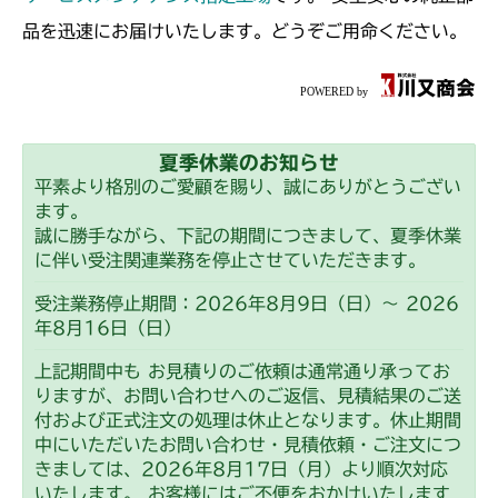
本体 FIG22 走行操作レバー
CMX2402HC
左HSTレバー無 AU)
本体 FIG33 走行操作(Asia)
品を迅速にお届けいたします。どうぞご用命ください。
本体 FIG26 走行操作レバー(左ブレーキ
本体 FIG24 走行操作レバー(左ブレーキ
CMX2404HC/V/S
右HSTレバー)
本体 FIG34 走行操作レバー(左ブレーキ
左HSTレバー 日本)
左HSTレバー CE USA)
本体 FIG20 走行操作レバー(左ブレーキ
CMX2502
本体 FIG25 走行操作レバー(左ブレーキ
本体 FIG35 走行操作レバー(CHST)
左HSTレバー 日本)
夏季休業のお知らせ
左HSTレバー CE AU USA)
本体 FIG22 走行操作レバー(左ブレーキ
CMX2504
平素より格別のご愛顧を賜り、誠にありがとうござい
左HSTレバー)
ます。
本体 FIG21 走行操作レバー(左ブレーキ
誠に勝手ながら、下記の期間につきまして、夏季休業
本体 FIG23 走行操作レバー(左ブレーキ
左HSTレバー)
に伴い受注関連業務を停止させていただきます。
左HSTレバー CE USA)
受注業務停止期間：2026年8月9日（日）～ 2026
年8月16日（日）
上記期間中も お見積りのご依頼は通常通り承ってお
りますが、お問い合わせへのご返信、見積結果のご送
付および正式注文の処理は休止となります。休止期間
中にいただいたお問い合わせ・見積依頼・ご注文につ
きましては、2026年8月17日（月）より順次対応
いたします。 お客様にはご不便をおかけいたします