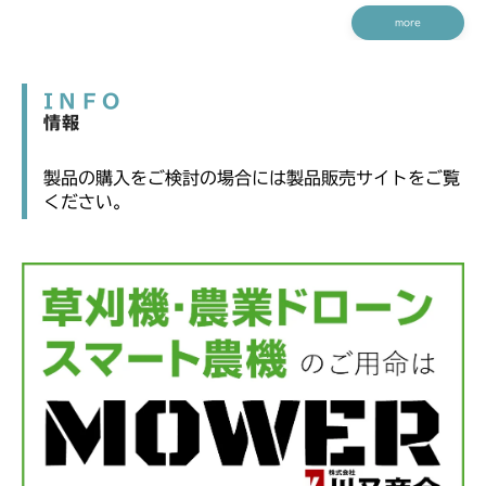
more
INFO
情報
製品の購入をご検討の場合には製品販売サイトをご覧
ください。