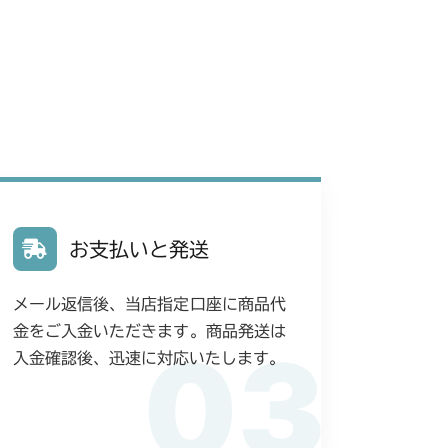
G6 ブレーキ
ミッション FIG7 PTO
ブレーキ
フロントデフ FIG4 ナックルRH
IG7 ナックルLH
G6 ブレーキ
ミッション FIG7 PTO
G6 ブレーキ
ミッション FIG7 PTO
G6 ブレーキ
ミッション FIG7 PTO
お支払いと発送
刈刃カバー
ミッション FIG6 ブレーキ
メール返信後、当店指定口座に商品代
7 PTO
G6 ブレーキ
ミッション FIG7 PTO
金をご入金いただきます。商品発送は
03
入金確認後、迅速に対応いたします。
G6 ブレーキ
ミッション FIG7 PTO
G6 ブレーキ
ミッション FIG7 PTO
/YCS