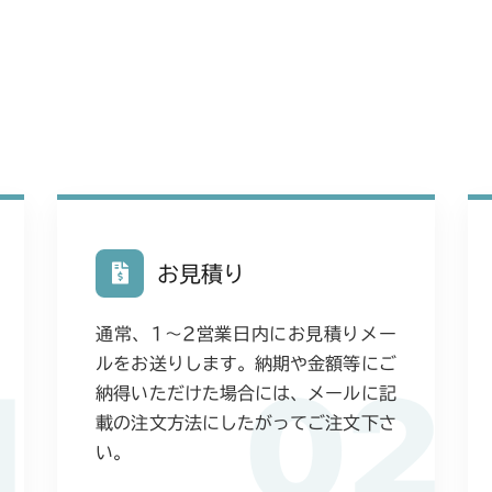
ミッション FI
CMX222
本体 FIG28 
CMX224
フロントデフ F
ミッション FI
CMX227
ミッション FI
CMX251
ミッション FI
CMX253
お見積り
本体 FIG29 
CMX1804
通常、1〜2営業日内にお見積りメー
ミッション FIG
ミッション FI
CMX2202RC
ルをお送りします。納期や金額等にご
1
02
納得いただけた場合には、メールに記
ミッション FI
CMX2202YC
載の注文方法にしたがってご注文下さ
ミッション FI
い。
CMX2202YCV