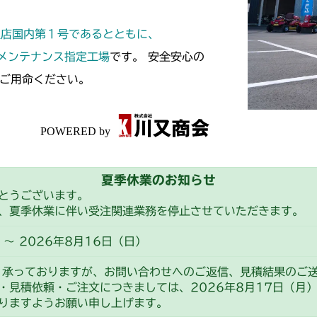
ミッション FI
CM2203RC
定店国内第１号であるとともに、
ミッション FI
CM2203YC/YC
スメンテナンス指定工場
です。 安全安心の
ご用命ください。
ミッション FI
CM2205HC/H
ミッション FI
CM2403HC/H
ミッション FI
CM2501
夏季休業のお知らせ
ミッション FI
CM2503
とうございます。
、夏季休業に伴い受注関連業務を停止させていただきます。
本体 FIG27 
CMX1402RC
～ 2026年8月16日（日）
ミッション FI
CMX1402HC
り承っておりますが、お問い合わせへのご返信、見積結果のご
・見積依頼・ご注文につきましては、2026年8月17日（月
ミッション FI
CMX186
りますようお願い申し上げます。