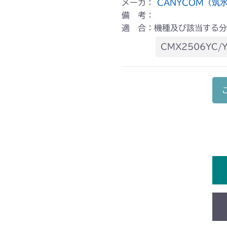
メーカ：
CANYCOM（筑
備 考：
適 合：機種及び該当する分
CMX2506YC/Y
本体 FIG35