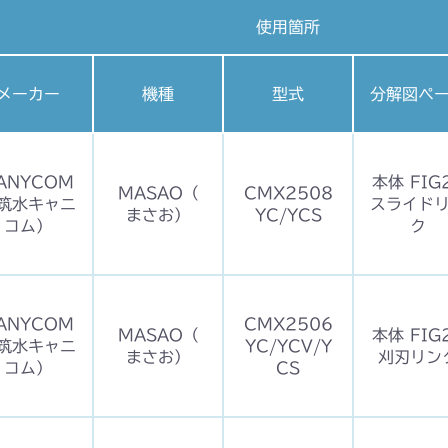
使用箇所
メーカー
機種
型式
分解図ペ
ANYCOM
本体 FIG
MASAO（
CMX2508
筑水キャニ
スライド
まさお）
YC/YCS
コム）
ク
ANYCOM
CMX2506
MASAO（
本体 FIG
筑水キャニ
YC/YCV/Y
まさお）
刈刃リン
コム）
CS