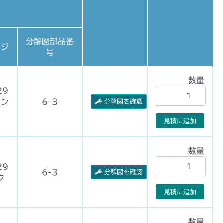
分解図部品番
ージ
号
数量
29
リン
6-3
分解図を確認
見積に追加
数量
29
6-3
分解図を確認
ク
見積に追加
数量