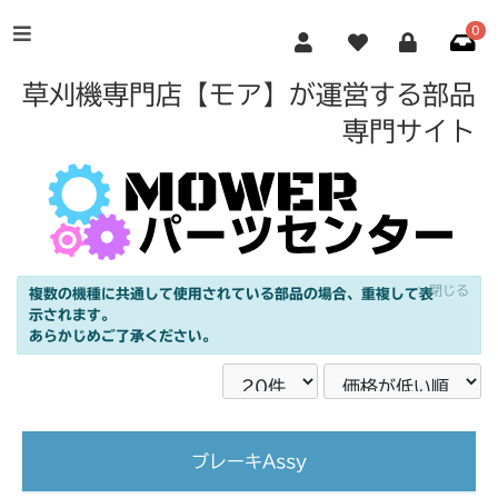
0
草刈機専門店【モア】が運営する部品
専門サイト
×閉じる
複数の機種に共通して使用されている部品の場合、重複して表
示されます。
あらかじめご了承ください。
ブレーキAssy