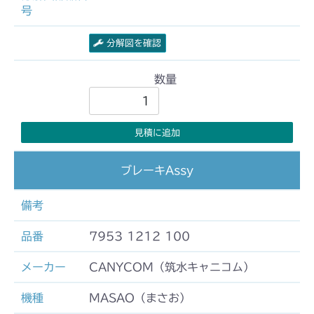
分解図を確認
数量
見積に追加
ブレーキAssy
7953 1212 100
CANYCOM（筑水キャニコム）
MASAO（まさお）