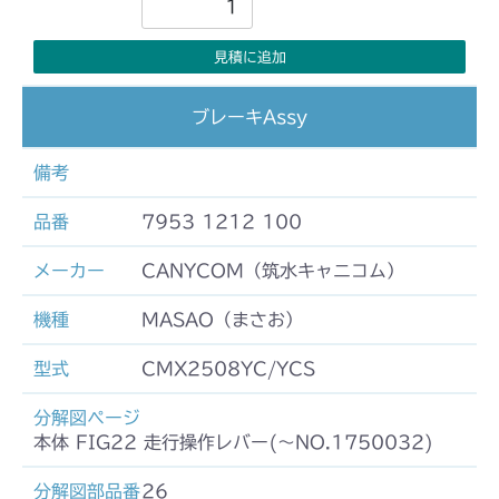
見積に追加
ブレーキAssy
7953 1212 100
CANYCOM（筑水キャニコム）
MASAO（まさお）
CMX2508YC/YCS
本体 FIG22 走行操作レバー(～NO.1750032)
26