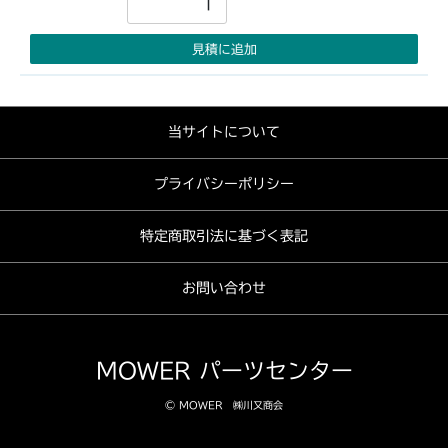
見積に追加
当サイトについて
プライバシーポリシー
特定商取引法に基づく表記
お問い合わせ
MOWER パーツセンター
© MOWER ㈱川又商会